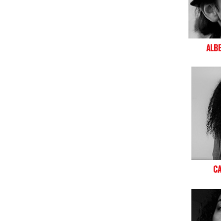
ALB
CA