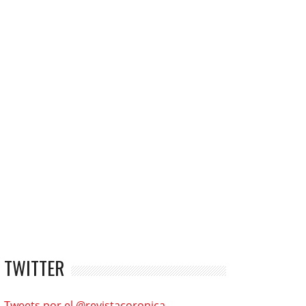
TWITTER
Tweets por el @revistacoronica.