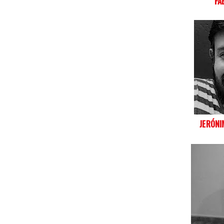
FA
JERÓNI