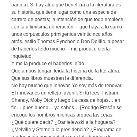
partida]. Si hay algo que beneficia a la literatura es
su historia, que tiene lugar como una especie de
carrera de postas; la intención de que todo empiece
con la ultimísima generación —que haya a lo sumo
unos corpúsculos primigenios veinticinco años
atrás, estilo Thomas Pynchon o Don Delillo, a pesar
de haberlos leído mucho— me produce cierta
inquietud.
Y me la produce el haberlos leído.
Que ambos tengan leída la historia de la literatura.
Que sus libros muestren la diferencia.
No hay mucho que innovar. Yo soy más de renovar.
El innovar es un reflejo juvenil. Si tú lees Tristram
Shandy, Moby Dick y luego La casa de hojas… en
fin… pues bueno… ya sabes… [Rodrigo Fresán se
encoge los hombros mientras arquea las cejas.
¿Qué quiere decir? ¿Danielewski a la hoguera?
¿Melville y Sterne a la presidencia? ¿Programa de
reeducación novecentista para letraheridos de