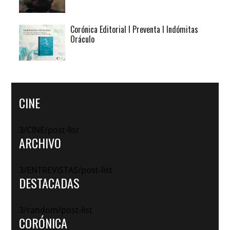
Corónica Editorial I Preventa I Indómitas
Oráculo
CINE
3/CINE/post-list
ARCHIVO
3/ENTREVISTAS/post-list
DESTACADAS
3/random/post-list
CORÓNICA